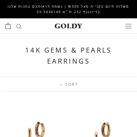
לג
משלוח חינם בקנייה מעל ₪500 | נשמח לראותכם בחנות שלנו
תוכן
בדיזנגוף 232 ת׳׳א 03-5446149
14K GEMS & PEARLS
EARRINGS
SORT