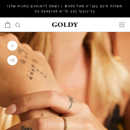
לג
משלוח חינם בקנייה מעל ₪500 | נשמח לראותכם בחנות שלנו
תוכן
בדיזנגוף 232 ת׳׳א 03-5446149